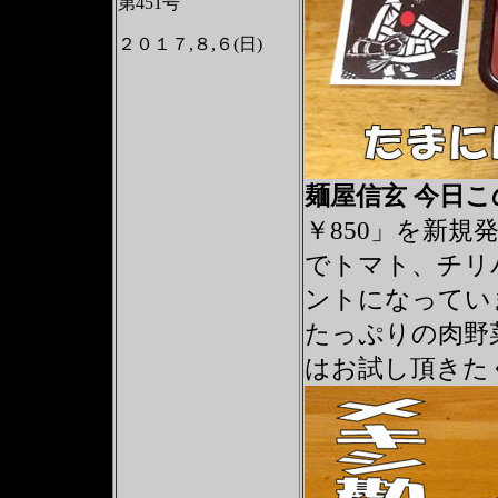
第451号
２０１７,８,６(日)
麺屋信玄 今日
￥850」を新
でトマト、チリ
ントになってい
たっぷりの肉野
はお試し頂きた