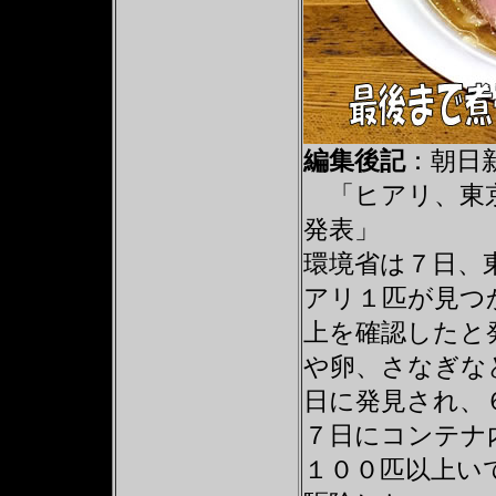
編集後記
：朝日新
「ヒアリ、東京
発表」
環境省は７日、
アリ１匹が見つ
上を確認したと
や卵、さなぎな
日に発見され、
７日にコンテナ
１００匹以上い