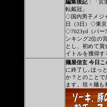
編集後記
：「宮
転戴冠」
◇国内男子メジ
日（3日）◇東
◇7023yd（
ンキング2位の宮
とし、初めて賞
イトルを獲得す
麺屋信玄 今日
に終了し､ほっ
か？とのことで
ます。坦々麺も