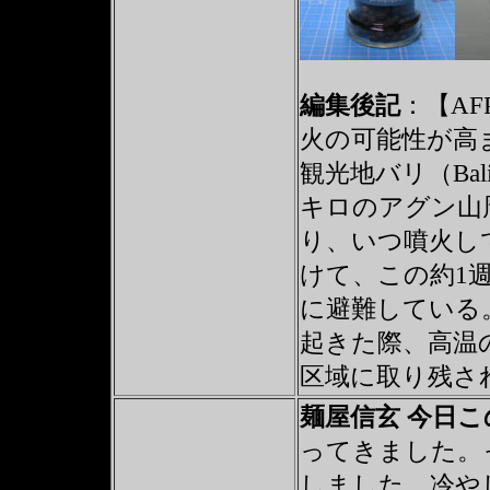
編集後記
：【AF
火の可能性が高
観光地バリ（Bal
キロのアグン山
り、いつ噴火し
けて、この約1週
に避難している
起きた際、高温
区域に取り残さ
麺屋信玄 今日
ってきました。
しました。冷や