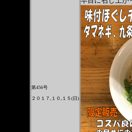
早目に召し上が
第456号
２０１７,１０,１５(日)