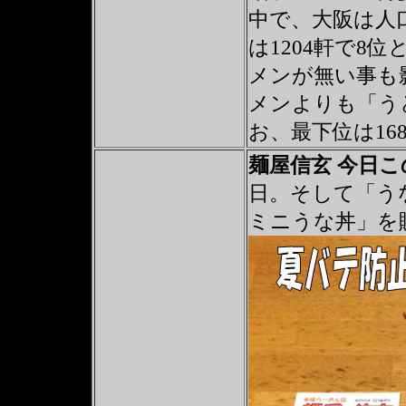
中で、大阪は人
は1204軒で8
メンが無い事も
メンよりも「う
お、最下位は16
麺屋信玄 今日
日。そして「う
ミニうな丼」を