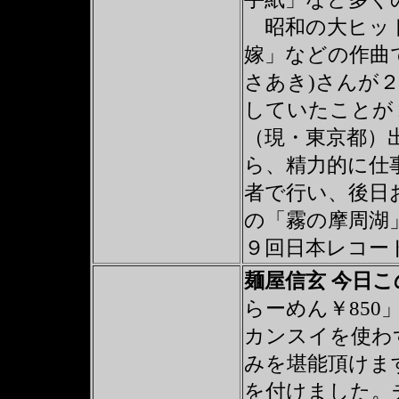
昭和の大ヒット
嫁」などの作曲
さあき)さんが
していたことが
（現・東京都）
ら、精力的に仕
者で行い、後日
の「霧の摩周湖
９回日本レコー
麺屋信玄 今日
らーめん￥850
カンスイを使わ
みを堪能頂けま
を付けました。