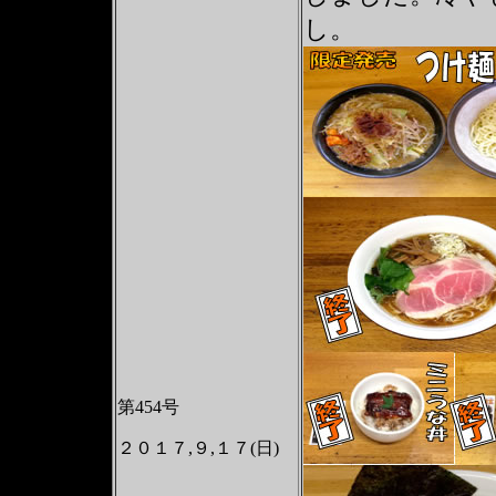
し。
第454号
２０１７,９,１７(日)