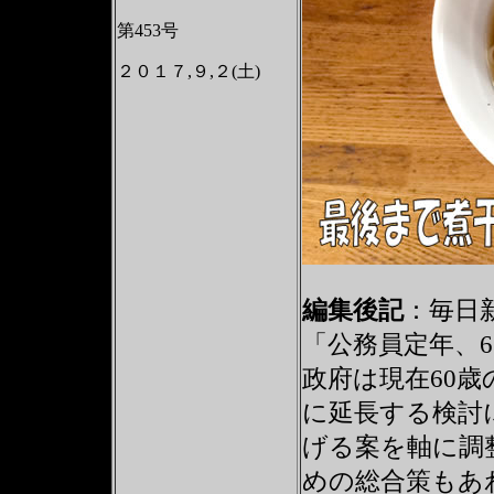
第453号
２０１７,９,２(土)
編集後記
：毎日新聞
「公務員定年、6
政府は現在60歳
に延長する検討に
げる案を軸に調
めの総合策もあ