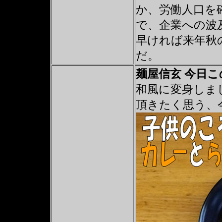
か、労働人口を
で、企業への波
早ければ来年秋
だ。
麺屋信玄 今日
和風に変身しま
頂きたく思う、