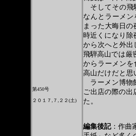
そしてその飛騨
なんとラーメン
まった大晦日の
時近くになり除
から次へと外出
飛騨高山では厳
からラーメンを
高山だけだと思
ラーメン博物館
第450号
ご出店の際の出
た。
２０１７,７,２２(土)
編集後記
：作曲
手紙」など多く