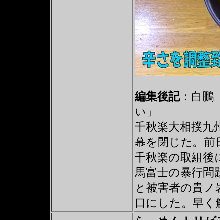
編集後記
：白鵬
い」
千秋楽大相撲九
幕を閉じた。前
千秋楽の取組後
馬富士の暴行問
と被害者の貴ノ
口にした。早く