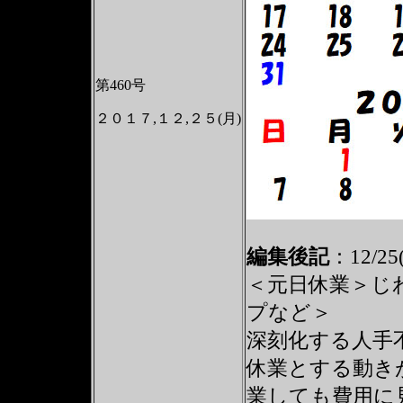
第460号
２０１７,１２,２５(月)
編集後記
：12/2
＜元日休業＞じ
プなど＞
深刻化する人手
休業とする動き
業しても費用に