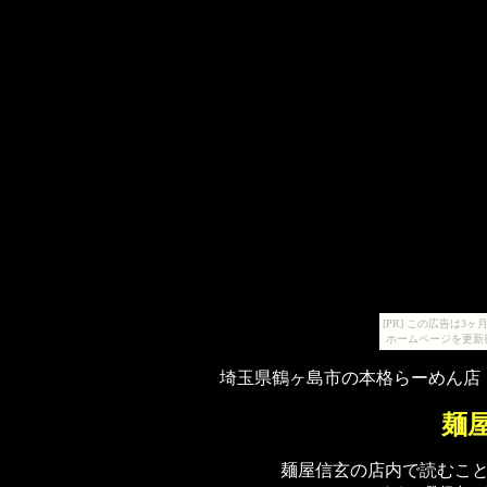
[PR] この広告は
ホームページを更新
埼玉県鶴ヶ島市の本格らーめん店
麺
麺屋信玄の店内で読むこ