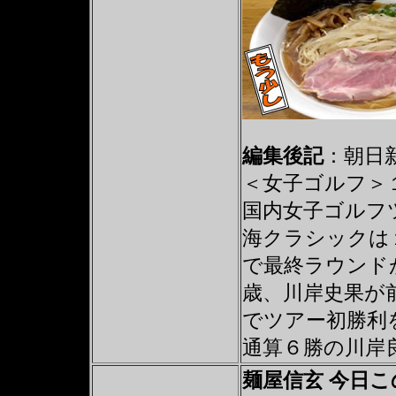
編集後記
：朝日
＜女子ゴルフ＞
国内女子ゴルフ
海クラシックは
で最終ラウンド
歳、川岸史果が
でツアー初勝利
通算６勝の川岸
麺屋信玄 今日