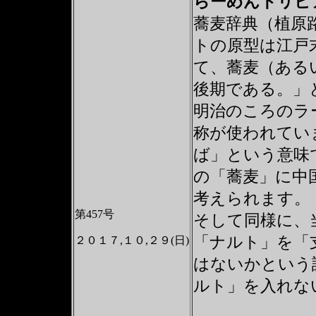
らーめんトリ
蕎麦辞典（植原
トの原型は江戸
て、蕎麦（ある
後期である。」
明治のころのラ
称が使われてい
ば」という意味
の「蕎麦」に中
考えられます。
第457号
そして同様に、
「ナルト」を「
２０１７,１０,２９(日)
はないかという
ルト」を入れな