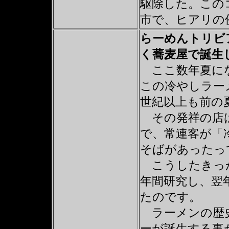
駆除した。この
市で、ヒアリの
らーめんトリビ
く蕎麦屋で誕生
ここ数年夏に
この冷やしラー
世紀以上も前の
その発祥の店は
で、常連客が「
そばがあったっ
こうしたきっか
年間研究し、翌年
たのです。
ラーメンの歴史
ーが誕生する事