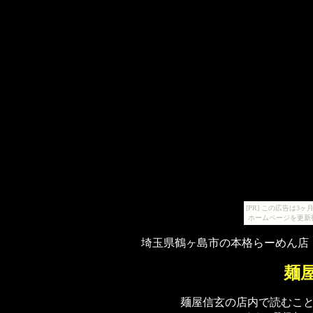
[PR] この広告は
ホームページを更新
埼玉県鶴ヶ島市の本格らーめん店
麺
麺屋信玄の店内で読むこ