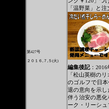
ング￥120」つ
「温野菜」と注
第427号
２０１６,７,５(火)
編集後記
：201
「松山英樹のリ
のゴルフで日本
退の意向を示し
伴う治安の悪化
ーク・リーシュ