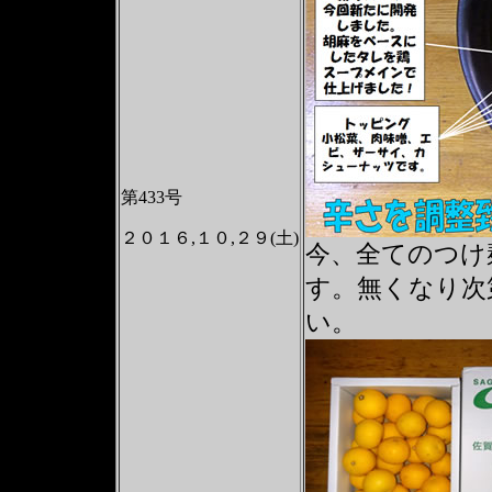
第433号
２０１６,１０,２９(土)
今、全てのつけ
す。無くなり次
い。