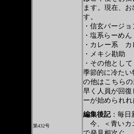
ます。現在、お
す。
・信玄バージョ
・塩系らーめん
・カレー系 カ
・メキシ勘助
・その他として
季節的に冷たい
の他はこちらの
早く人員が回復
ーが始められれ
編集後記
：毎日新
今、＜青いカエ
第432号
で発見相次ぐ