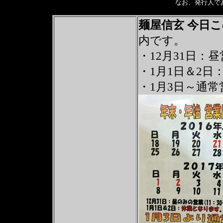
なお、発行人で
麺屋信玄 今日
内です。
・12月31日
・1月1日＆2
・1月3日～通