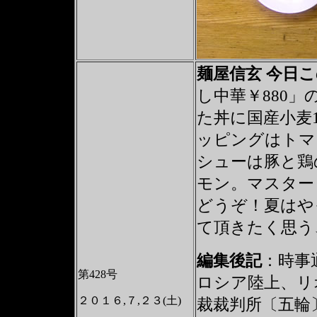
麺屋信玄 今日
し中華￥880
た丼に国産小麦
ッピングはトマ
シューは豚と鶏
モン。マスター
どうぞ！夏はや
て頂きたく思う
編集後記
：時事通
第428号
ロシア陸上、リ
２０１６,７,２３(土)
裁裁判所〔五輪