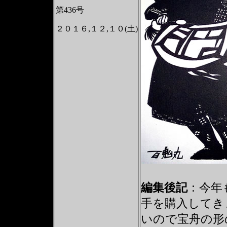
第436号
２０１６,１２,１０(土)
編集後記
：今年
手を購入してき
いので宝舟の形