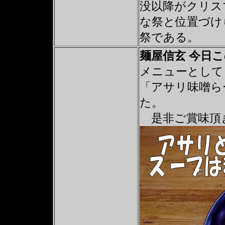
没以降がクリス
な祭と位置づけ
祭である。
麺屋信玄 今日
メニューとして
「アサリ味噌ら
た。
是非ご賞味頂