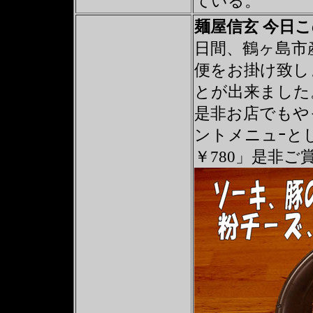
ている。
麺屋信玄 今日
日間、鶴ヶ島市
便をお掛け致し
とが出来ました
是非お店でもや
ントメニュｰと
￥780」是非