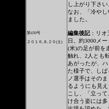
し上がり下さい
なお、「冷やし
ました。
編集後記
：リオ
第430号
日。約3000
２０１６,８,２０(土)
(米)の足が前
触れ、2人とも
あがったが、ハ
た様子で、しば
ノ選手はそのま
るようにも見え
こし、「立って
け合う姿には多
出場を認めた。