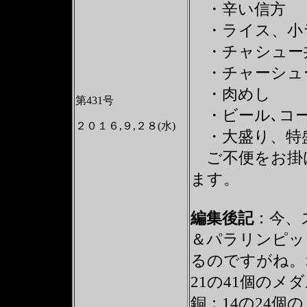
・辛い信方
・ライス、小
・チャシュー
・チャーシュ
・肉めし
第431号
・ビール､コ
２０１６,９,２８(水)
・大盛り、特
ご不便をお掛
ます。
編集後記
：今、
＆パラリンピッ
るのですがね。
21の41個のメ
銅：14の24