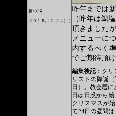
昨年までは
第437号
（昨年は鯛
２０１６,１２,２４(土)
頂きました
メニューに
内するべく
でご期待頂
編集後記
：クリス
リストの降誕（
日）。教会暦に
日は日没から始
クリスマスが始
て24日の昼間