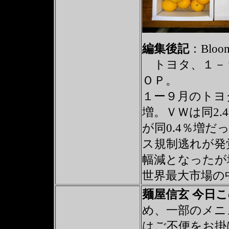
編集後記
：Bloom
トヨタ、１－９
ＯＰ。
１ー９月のトヨ
増。ＶＷは同2
が同0.4％増
ス規制逃れが発
幅減となったが
世界最大市場の
麺屋信玄 今日
め、一部のメニ
はご不便をお掛