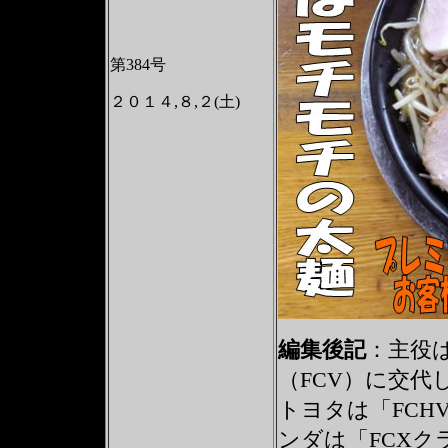
第384号
２０１４,８,２(土)
編集後記
：
主役は
（FCV）に交代
トヨタは「FCHV
ンダは「FCXク