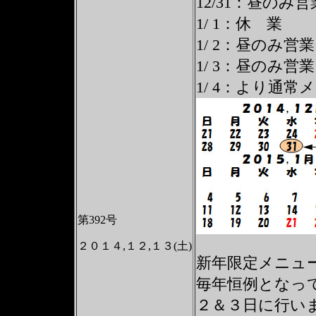
12/31：昼の
1/ 1：休 業
1/ 2：昼のみ
1/ 3：昼のみ営
1/ 4：より通
第392号
２０１４,１２,１３(土)
新年限定メニュ
毎年恒例となっ
２＆３日に行い