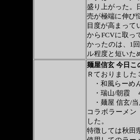
盛り上がった。
売が極端に伸び
目度が高まって
からFCVに取っ
かったのは、1回
ル程度と短いた
麺屋信玄 今日
Ｒておりました
・和風らーめん
・瑞山/朝霞 
・麺屋 信玄
コラボラーメン
した。
特徴しては秋田県
使用してのラー