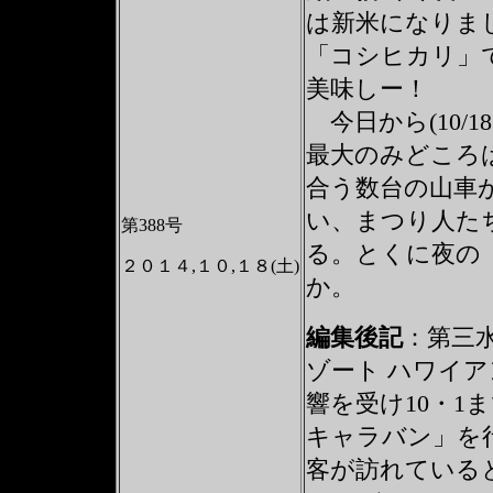
は新米になりま
「コシヒカリ」
美味しー！
今日から(10/
最大のみどころ
合う数台の山車
い、まつり人た
第388号
る。とくに夜の
２０１４,１０,１８(土)
か。
編集後記
：
第三
ゾート ハワイア
響を受け10・
キャラバン」を
客が訪れている