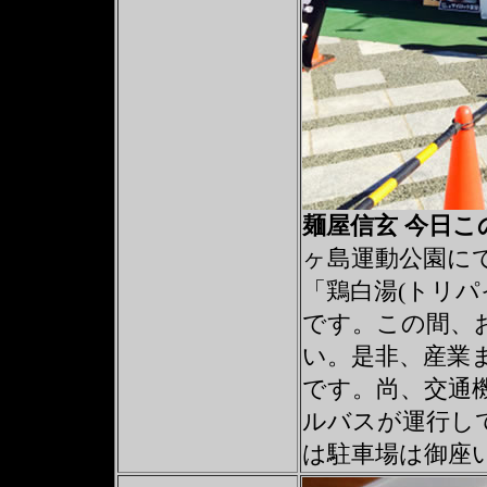
麺屋信玄 今日
ヶ島運動公園に
「鶏白湯(トリパ
です。この間、
い。是非、産業
です。尚、交通
ルバスが運行し
は駐車場は御座