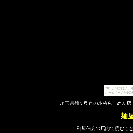
[PR] この広告は
ホームページを更新
埼玉県鶴ヶ島市の本格らーめん店
麺
麺屋信玄の店内で読むこ