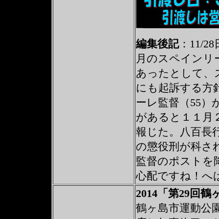
編集後記
：
11/
月のスペインリ
あったとして、
にも起訴する方
ーレ監督（55
があると１１月
報じた。八百長
の懲役刑が科さ
監督のポストを
心配ですね！へ
2014「第29
鶴ヶ島市運動公