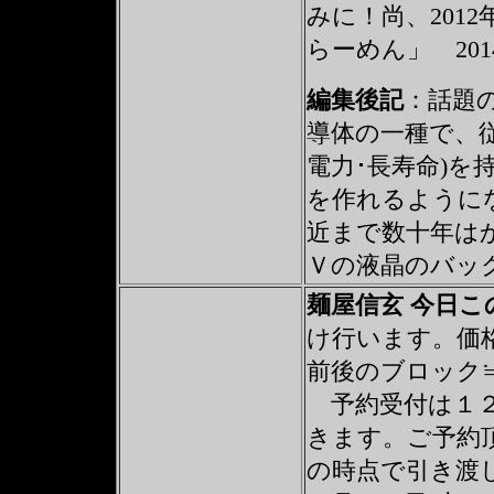
みに！尚、201
らーめん」 20
編集後記
：
話題
導体の一種で、
電力･長寿命)
を作れるように
近まで数十年は
Ｖの液晶のバッ
麺屋信玄 今日
け行います。価格的
前後のブロック≒
予約受付は１２月
きます。ご予約
の時点で引き渡