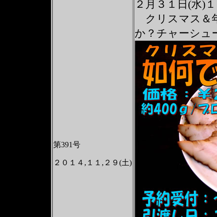
２月３１日(水)
クリスマス＆年
か？チャーシュ
第391号
２０１４,１１,２９(土)