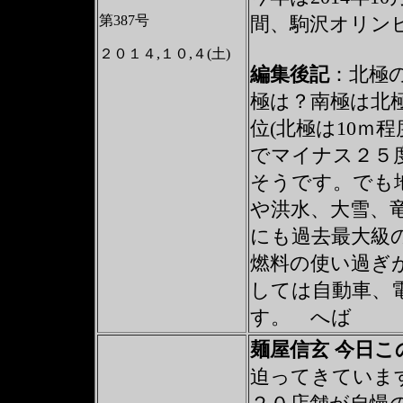
第387号
間、駒沢オリン
２０１４,１０,４(土)
編集後記
：
北極
極は？南極は北極
位(北極は10ｍ
でマイナス２５
そうです。でも
や洪水、大雪、
にも過去最大級
燃料の使い過ぎ
しては自動車、
す。 へば
麺屋信玄 今日
迫ってきています。