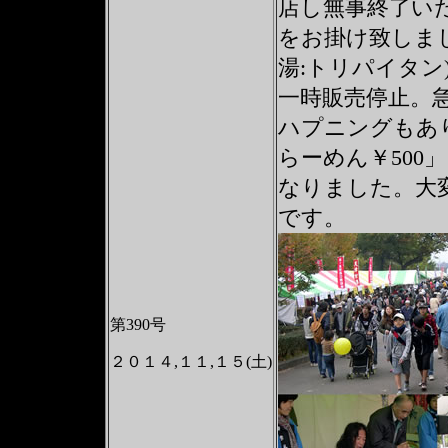
店し無事終了い
をお掛け致しま
湯:トリパイタン
一時販売停止。
ハプニングもあ
らーめん￥500
なりました。大
です。
第390号
２０１４,１１,１５(土)