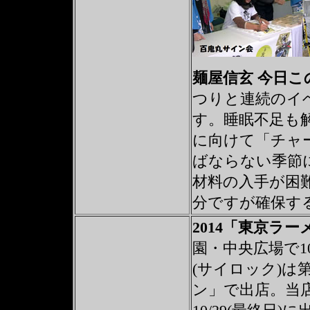
麺屋信玄 今日
つりと連続のイ
す。睡眠不足も
に向けて「チャ
ばならない季節
材料の入手が困
分ですが確保す
2014「東京ラ
園・中央広場で10
(サイロック)は第
ン」で出店。当店は