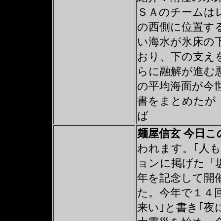
ＳＡのチームは
の西側に位置す
い海水が氷床の
おり、下の支え
らに融解が進む
の平均海面が今
書をまとめたが
ば
麺屋信玄 今日
われます。｢人
ョンに掲げた「坂
年を記念して開
た。今年で１４
来い｣と書き｢