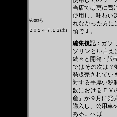
当店では更に醤
使用し、味わい
第383号
れなかった方に
２０１４,７,１２(土)
頃です。
編集後記
：
ガソ
ソリンとい言え
続々と開発・販
ではその次は？燃
発販売されてい
対する手厚い税
数におけるＥＶ
産」が９月に発
購入し、公用車
ある。へば