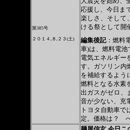
大震災を始め、
応援し、今日ま
楽しさ、そして
ける祭として開
第385号
２０１４,８,２３(土)
編集後記
：
燃料電
車)は、燃料電
電気エネルギー
す。ガソリン内
を補給するよう
燃料となる水素
出ガスがゼロ、
音が少ない、充
トヨタ自動車では
定。価格は？ 
麺屋信玄 今日